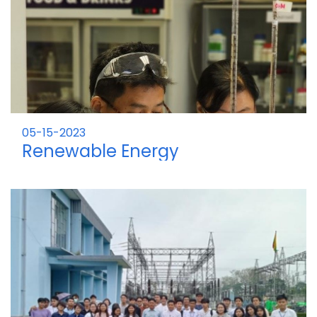
05-15-2023
Renewable Energy
Technologies and Knowledge
Transfer for Strengthening and
Achieving ASEAN’s Sustainable
Development Goals Thailand
from 15 May to 2 June 2023