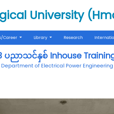
gical University (H
s/Career
Library
Research
Internati
 ပညာသင်နှစ် Inhouse Training
Department of Electrical Power Engineering